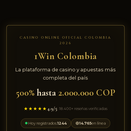
CASINO ONLINE OFICIAL COLOMBIA
2026
1Win Colombia
La plataforma de casino y apuestas más
completa del país
500%
hasta
2.000.000 COP
4.9/5
★★★★★
· 18.400+ reseñas verificadas
Hoy registrados:
1244
🟢
14.765
en línea