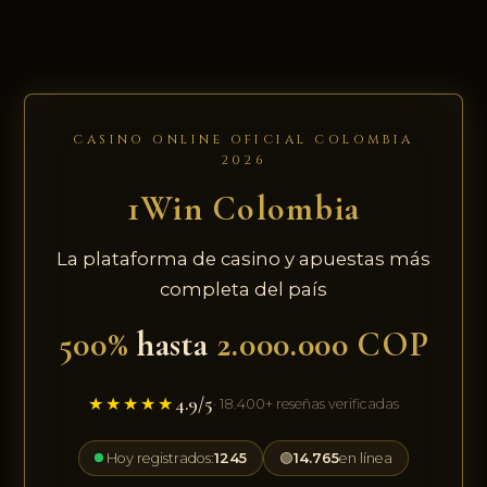
CASINO ONLINE OFICIAL COLOMBIA
2026
1Win Colombia
La plataforma de casino y apuestas más
completa del país
500%
hasta
2.000.000 COP
4.9/5
★★★★★
· 18.400+ reseñas verificadas
Hoy registrados:
1245
🟢
14.765
en línea