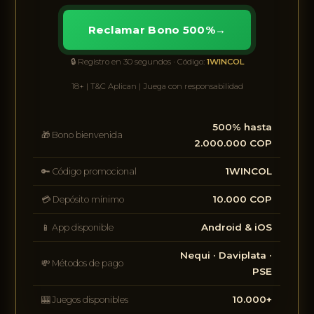
Reclamar Bono 500%
🔒 Registro en 30 segundos · Código:
1WINCOL
18+ | T&C Aplican | Juega con responsabilidad
500% hasta
🎁 Bono bienvenida
2.000.000 COP
1WINCOL
🔑 Código promocional
10.000 COP
💳 Depósito mínimo
Android & iOS
📱 App disponible
Nequi · Daviplata ·
💸 Métodos de pago
PSE
10.000+
🎰 Juegos disponibles